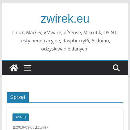
Przejdź
do
zwirek.eu
treści
Linux, MacOS, VMware, pfSense, Mikrotik, OSINT,
testy penetracyjne, RaspberryPi, Arduino,
odzyskiwanie danych.
Sprzęt
SPRZĘT
2019-09-08
zwirek