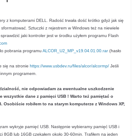
y z komputerami DELL. Radość trwała dość krótko gdyż jak się
 sformatować. Sztuczki z rejestrem w Windows też na niewiele
sprawdzić jaki kontroler jest w środku użyłem programu Flash
.com
ć do pobrania programu
ALCOR_U2_MP_v19.04.01.00.rar
(hasło
e się na stronie
https://www.usbdev.ru/files/alcor/alcormp/
Jeśli
z innym programem.
zialność, nie odpowiadam za ewentualne uszkodzenie
 wszystkie dane z pamięci USB ! Warto też pamiętać o
B. Osobiście robiłem to na starym komputerze z Windows XP,
gram wykryje pamięć USB. Następnie wybieramy pamięć USB i
ęci 8GB lub 16GB czekałem około 30-60min. Trafiłem na jeden