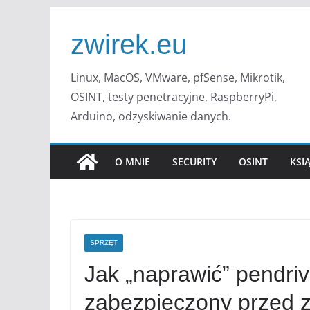
Przejdź
do
zwirek.eu
treści
Linux, MacOS, VMware, pfSense, Mikrotik,
OSINT, testy penetracyjne, RaspberryPi,
Arduino, odzyskiwanie danych.
O MNIE
SECURITY
OSINT
KSI
SPRZĘT
Jak „naprawić” pendr
zabezpieczony przed 