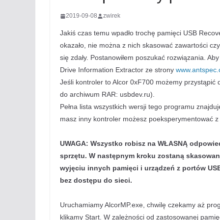
2019-09-08
zwirek
Jakiś czas temu wpadło trochę pamięci USB Recover
okazało, nie można z nich skasować zawartości czy
się zdały. Postanowiłem poszukać rozwiązania. Aby 
Drive Information Extractor ze strony
www.antspec
Jeśli kontroler to Alcor 0xF700 możemy przystąpi
do archiwum RAR: usbdev.ru).
Pełna lista wszystkich wersji tego programu znajduj
masz inny kontroler możesz poeksperymentować 
UWAGA: Wszystko robisz na WŁASNĄ odpowied
sprzętu. W następnym kroku zostaną skasowane
wyjęciu innych pamięci i urządzeń z portów US
bez dostępu do sieci.
Uruchamiamy AlcorMP.exe, chwilę czekamy aż pro
klikamy Start. W zależności od zastosowanej pami