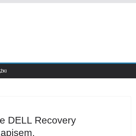
ĄŻKI
ive DELL Recovery
zapisem.