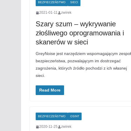
BEZPIECZEŃSTWO
SIECI
2021-01-11
zwirek
Szary szum – wykrywanie
złośliwego oprogramowania i
skanerów w sieci
GreyNoise jest narzędziem wspomagającym zespoł
bezpieczeństwa, pozwalającym im dostrzegać
zagrożenia, których źródło pochodzi z ich własnej
sieci.
Read More
BEZPIECZEŃSTWO
OSINT
2020-11-25
zwirek