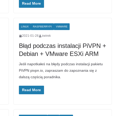
Read More
LINUX
RASPBERRYPI
VMWARE
2021-01-28
zwirek
Błąd podczas instalacji PiVPN +
Debian + VMware ESXi ARM
Jeśli napotkałeś na błędy podczas instalacji pakietu
PiVPN pivpn.io, zapraszam do zapoznania się z
dalszą częścią poradnika.
Read More