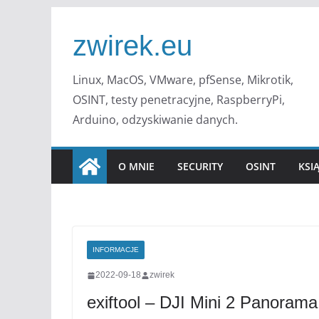
Przejdź
do
zwirek.eu
treści
Linux, MacOS, VMware, pfSense, Mikrotik,
OSINT, testy penetracyjne, RaspberryPi,
Arduino, odzyskiwanie danych.
O MNIE
SECURITY
OSINT
KSI
INFORMACJE
2022-09-18
zwirek
exiftool – DJI Mini 2 Panoram