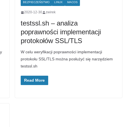
BEZPIECZEŃSTWO
LINUX
MACOS
2020-12-30
zwirek
testssl.sh – analiza
poprawności implementacji
protokołów SSL/TLS
y
W celu weryfikacji poprawności implementacji
protokołu SSL/TLS można posłużyć się narzędziem
testssl.sh
Read More