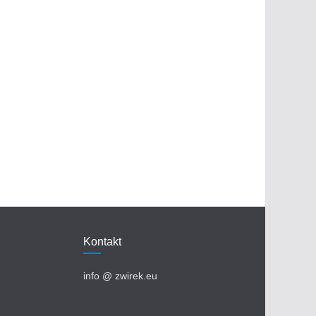
Kontakt
info @ zwirek.eu​