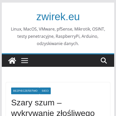
Przejdź
do
zwirek.eu
treści
Linux, MacOS, VMware, pfSense, Mikrotik, OSINT,
testy penetracyjne, RaspberryPi, Arduino,
odzyskiwanie danych.
BEZPIECZEŃSTWO
SIECI
Szary szum –
wykrywanie złośliwego