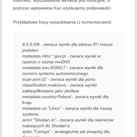
Internetu. Wyszukiwanie wyników jest intuicyjne, a
podczas wpisywania fraz uzyskujemy podpowiedzi.
Przykładowe frazy wyszukiwania (z komentarzami):
8.0.0.0/8 - zwraca wyniki dla adresu IP i masce 
podsieci

metadata.rdns:*.gov.pl - zwraca wyniki w 
oparciu o nazwy revDNS

metadata.asn:AS5617 - zwraca wyniki dla 
numeru systemu autonomicznego 

scan.port:22 - zwraca wyniki dla portu

classification:malicious - zwraca wyniki 
zaklasyfikowane jako złośliwe

metadata.country:Poland - zwraca wyniki dla 
kraju

metadata.os:"Linux" - zwraca wyniki dla nazwy 
systemu

actor:"Shodan.io" - zwraca wyniki dla skanerów 
należących do Shodan’a

actor:"Censys" - analogicznie jak powyżej dla 