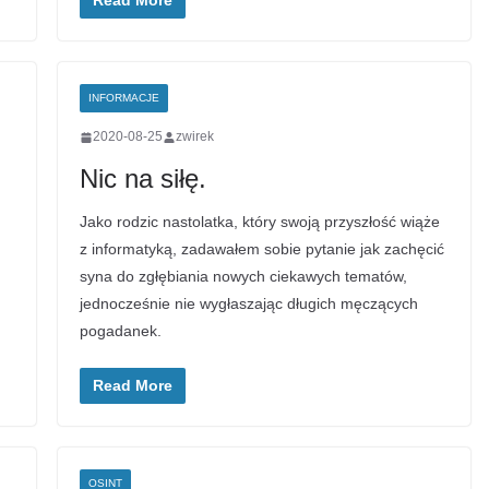
Read More
INFORMACJE
2020-08-25
zwirek
Nic na siłę.
Jako rodzic nastolatka, który swoją przyszłość wiąże
z informatyką, zadawałem sobie pytanie jak zachęcić
syna do zgłębiania nowych ciekawych tematów,
jednocześnie nie wygłaszając długich męczących
pogadanek.
Read More
OSINT