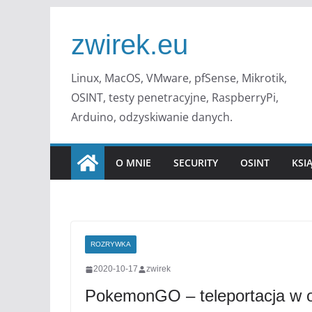
Przejdź
do
zwirek.eu
treści
Linux, MacOS, VMware, pfSense, Mikrotik,
OSINT, testy penetracyjne, RaspberryPi,
Arduino, odzyskiwanie danych.
O MNIE
SECURITY
OSINT
KSI
ROZRYWKA
2020-10-17
zwirek
PokemonGO – teleportacja w o