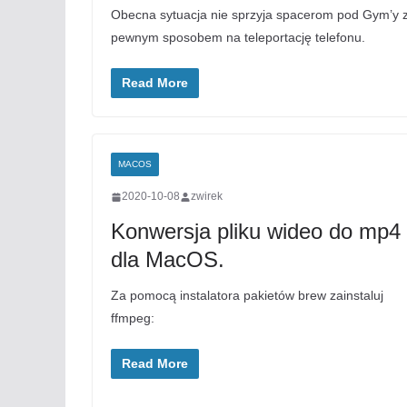
Obecna sytuacja nie sprzyja spacerom pod Gym’y z
pewnym sposobem na teleportację telefonu.
Read More
MACOS
2020-10-08
zwirek
Konwersja pliku wideo do mp4
dla MacOS.
Za pomocą instalatora pakietów brew zainstaluj
ffmpeg:
Read More