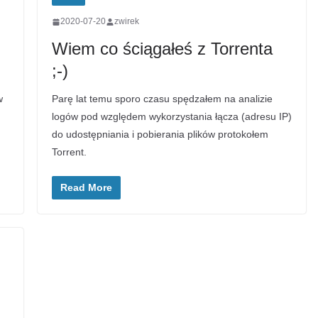
2020-07-20
zwirek
Wiem co ściągałeś z Torrenta
;-)
w
Parę lat temu sporo czasu spędzałem na analizie
logów pod względem wykorzystania łącza (adresu IP)
do udostępniania i pobierania plików protokołem
Torrent.
Read More