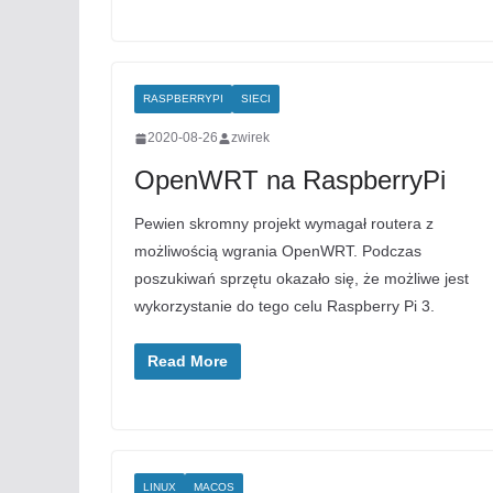
RASPBERRYPI
SIECI
2020-08-26
zwirek
OpenWRT na RaspberryPi
Pewien skromny projekt wymagał routera z
możliwością wgrania OpenWRT. Podczas
poszukiwań sprzętu okazało się, że możliwe jest
wykorzystanie do tego celu Raspberry Pi 3.
Read More
LINUX
MACOS