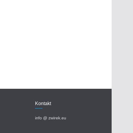
Kontakt
info @ zwirek.eu​