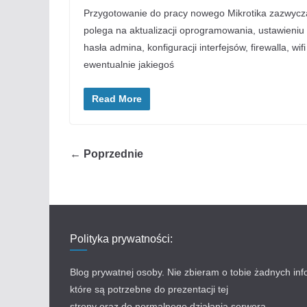
Przygotowanie do pracy nowego Mikrotika zazwycz
polega na aktualizacji oprogramowania, ustawieniu
hasła admina, konfiguracji interfejsów, firewalla, wifi 
ewentualnie jakiegoś
Read More
← Poprzednie
Polityka prywatności:
Blog prywatnej osoby. Nie zbieram o tobie żadnych inf
które są potrzebne do prezentacji tej
strony oraz do normalnego działania serwera.