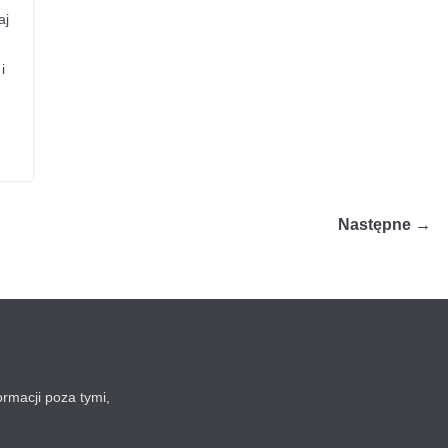
aj
i
Następne →
ormacji poza tymi,