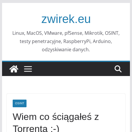
Przejdź
do
zwirek.eu
treści
Linux, MacOS, VMware, pfSense, Mikrotik, OSINT,
testy penetracyjne, RaspberryPi, Arduino,
odzyskiwanie danych.
OSINT
Wiem co ściągałeś z
Torrenta ;-)