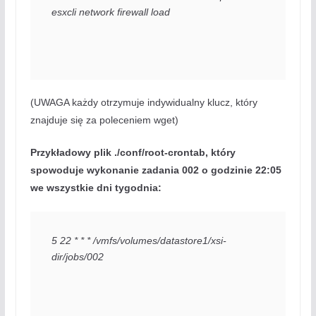
esxcli network firewall load
(UWAGA każdy otrzymuje indywidualny klucz, który
znajduje się za poleceniem wget)
Przykładowy plik ./conf/root-crontab, który
spowoduje wykonanie zadania 002 o godzinie 22:05
we wszystkie dni tygodnia:
5 22 * * * /vmfs/volumes/datastore1/xsi-
dir/jobs/002