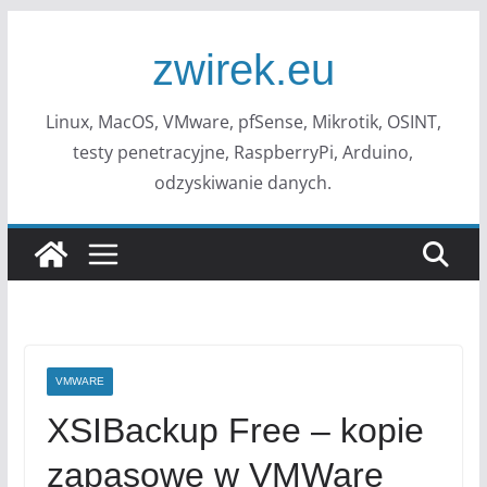
Przejdź
do
zwirek.eu
treści
Linux, MacOS, VMware, pfSense, Mikrotik, OSINT,
testy penetracyjne, RaspberryPi, Arduino,
odzyskiwanie danych.
VMWARE
XSIBackup Free – kopie
zapasowe w VMWare