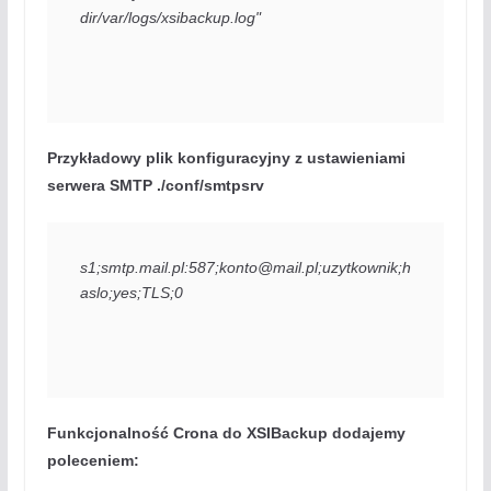
dir/var/logs/xsibackup.log"
Przykładowy plik konfiguracyjny z ustawieniami
serwera SMTP ./conf/smtpsrv
s1;smtp.mail.pl:587;
konto@mail.pl
;uzytkownik;h
aslo;yes;TLS;0
Funkcjonalność Crona do XSIBackup dodajemy
poleceniem: