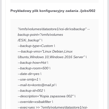
Przykładowy plik konfiguracyjny zadania ./jobs/002
"/vmfs/volumes/datastore1/xsi-dir/xsibackup" --
backup-point="/vmfs/volumes

/ESXi_backup" \

--backup-type=Custom \

—backup-vms="Linux Debian,Linux 
Ubuntu,Windows 10,Windows 2016 Server” \

--backup-how=Hot \

--backup-room=500 \

--date-dir=yes \

--mail-to=konto@mail.pl
 \

--backup-id=002 \

--description="Kopia zapasowa 002" \

--override=xsibakfilter \

--exec=yes >> "/vmfs/volumes/datastore1/xsi-