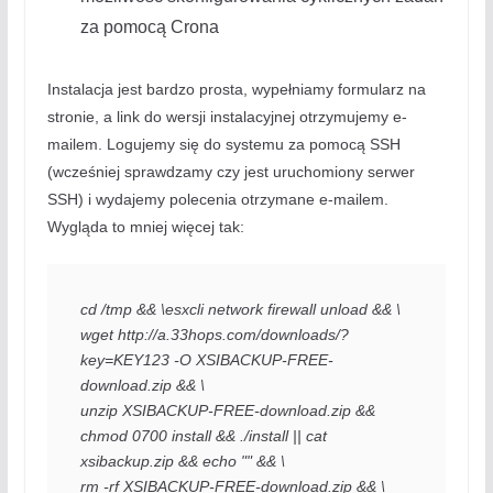
za pomocą Crona
Instalacja jest bardzo prosta, wypełniamy formularz na
stronie, a link do wersji instalacyjnej otrzymujemy e-
mailem. Logujemy się do systemu za pomocą SSH
(wcześniej sprawdzamy czy jest uruchomiony serwer
SSH) i wydajemy polecenia otrzymane e-mailem.
Wygląda to mniej więcej tak:
cd /tmp && \esxcli network firewall unload && \
wget http://a.33hops.com/downloads/?
key=KEY123 -O XSIBACKUP-FREE-
download.zip && \
unzip XSIBACKUP-FREE-download.zip && 
chmod 0700 install && ./install || cat
xsibackup.zip && echo "" && \
rm -rf XSIBACKUP-FREE-download.zip && \